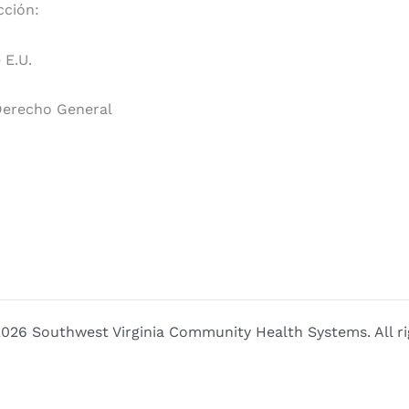
cción:
 E.U.
 Derecho General
026 Southwest Virginia Community Health Systems. All ri