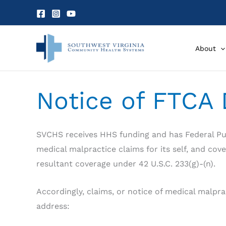
Skip
to
content
About
Notice of FTCA
SVCHS receives HHS funding and has Federal Pub
medical malpractice claims for its self, and cov
resultant coverage under 42 U.S.C. 233(g)-(n).
Accordingly, claims, or notice of medical malpr
address: